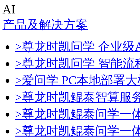
AI
产品及解决方案
>尊龙时凯问学 企业级A
>尊龙时凯问学 智能流
>爱问学 PC本地部署
>尊龙时凯鲲泰智算服
>尊龙时凯鲲泰问学一
>尊龙时凯鲲泰问学一体机