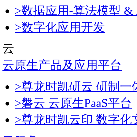
>数据应用-算法模型 & 
>数字化应用开发
云
云原生产品及应用平台
>尊龙时凯研云 研制
>磐云 云原生PaaS平台
>尊龙时凯云印 数字化