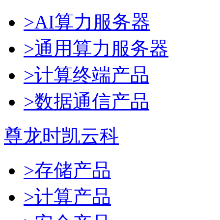
>AI算力服务器
>通用算力服务器
>计算终端产品
>数据通信产品
尊龙时凯云科
>存储产品
>计算产品