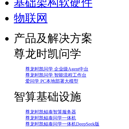
基础架构软硬件
物联网
产品及解决方案
尊龙时凯问学
尊龙时凯问学 企业级Agent中台
尊龙时凯问学 智能流程工作台
爱问学 PC本地部署大模型
智算基础设施
尊龙时凯鲲泰智算服务器
尊龙时凯鲲泰问学一体机
尊龙时凯鲲泰问学一体机DeepSeek版