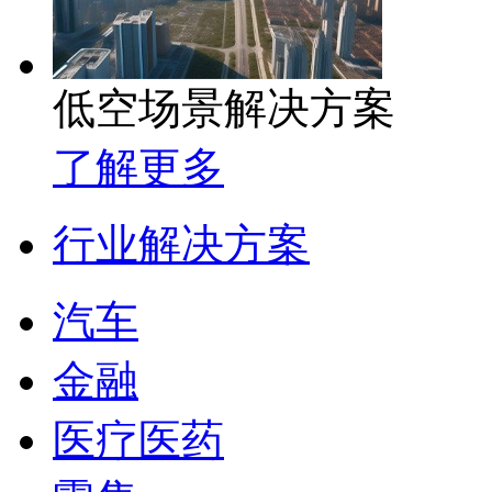
低空场景解决方案
了解更多
行业解决方案
汽车
金融
医疗医药