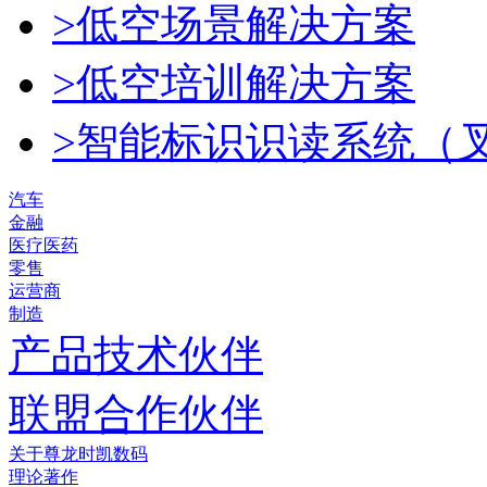
>低空场景解决方案
>低空培训解决方案
>智能标识识读系统（
汽车
金融
医疗医药
零售
运营商
制造
产品技术伙伴
联盟合作伙伴
关于尊龙时凯数码
理论著作