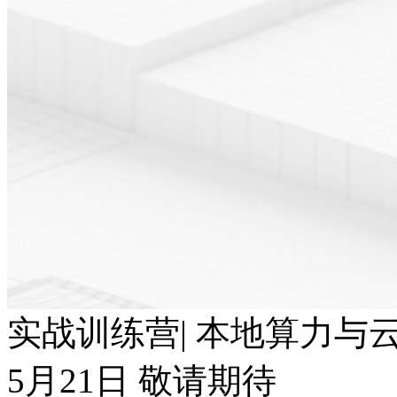
实战训练营| 本地算力与云
5月21日 敬请期待