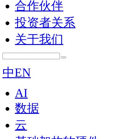
合作伙伴
投资者关系
关于我们
中
EN
AI
数据
云