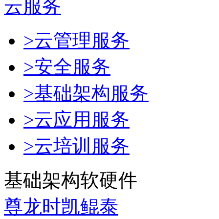
云服务
>云管理服务
>安全服务
>基础架构服务
>云应用服务
>云培训服务
基础架构软硬件
尊龙时凯鲲泰